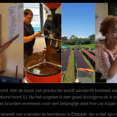
 mond’. Aan de basis van productie wordt aandacht besteed aan 
bord toont (L). Na het oogsten is een goed droogproces is v
n branden eveneens voor een belangrijk deel hoe uw kopje ko
twerk van vrienden en kennissen in Ethiopië, die actief zijn 