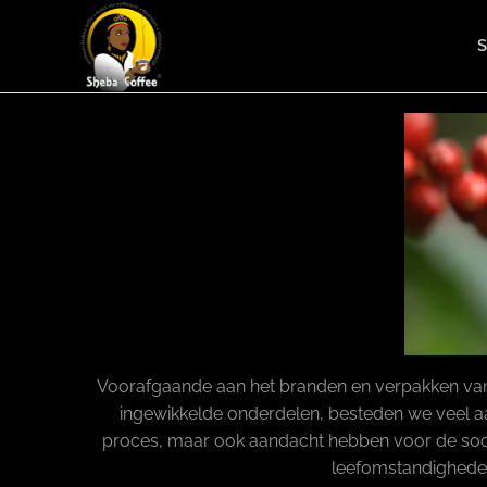
S
Sheba Coffee
Beleef (h)eerlijke Ethiopische koffie!
Voorafgaande aan het branden en verpakken van de 
ingewikkelde onderdelen, besteden we veel aan
proces, maar ook aandacht hebben voor de soci
leefomstandigheden 