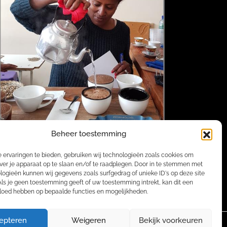
Beheer toestemming
 ervaringen te bieden, gebruiken wij technologieën zoals cookies om
ver je apparaat op te slaan en/of te raadplegen. Door in te stemmen met
logieën kunnen wij gegevens zoals surfgedrag of unieke ID's op deze site
Als je geen toestemming geeft of uw toestemming intrekt, kan dit een
vloed hebben op bepaalde functies en mogelijkheden.
epteren
Weigeren
Bekijk voorkeuren