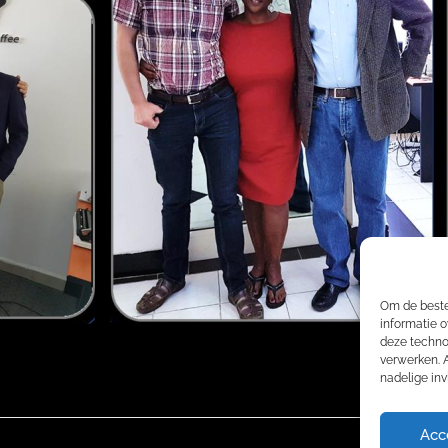
Om de beste
informatie o
deze techno
verwerken. 
nadelige in
Acc