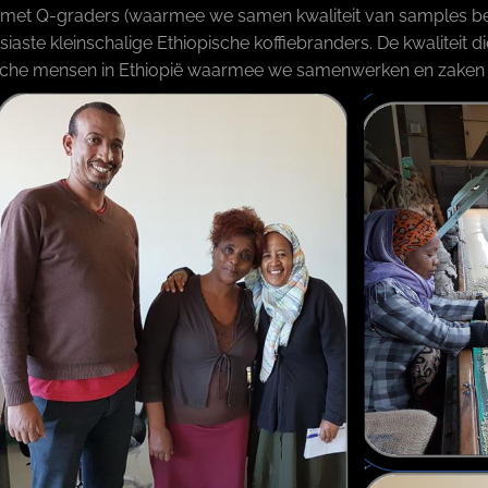
 met Q-graders (waarmee we samen kwaliteit van samples beo
siaste kleinschalige Ethiopische koffiebranders. De kwaliteit 
ische mensen in Ethiopië waarmee we samenwerken en zak