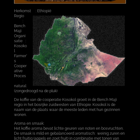
Kaffa Forest Coffee
Bench Maji Forest Coffee / Sheko Cooperative
Guji natural
Herkomst : Ethiopië
Regio
OVER SHEBA COFFEE
Particulieren
:
Bedrijven en organisaties
Bench
Algemene Voorwaarden
Maji
Organi
satie :
Kosoko
Missie en Visie
Ethiopië & Koffie
l
Makeda koningin van Sheba
Farmer’
Oprichters
s
Contactgegevens
Cooper
ative
Proces
:
natural
(zongedroogd na de pluk)
De koffie van de cooperatie Kosokol groeit in de Bench Maji
regio in het bosrijke zuidwesten van Ethiopie. Kosokol is de
naam van de plaats waar de meeste leden met hun gezinnen
wonen.
Aroma en smaak:
Het koffie aroma bevat lichte geuren van noten en bosvruchten.
De smaak is mild en gebalanceerd aromatisch: weinig zuren en
licht fruitig (appels en zoet fruit) in combinatie met tonen van