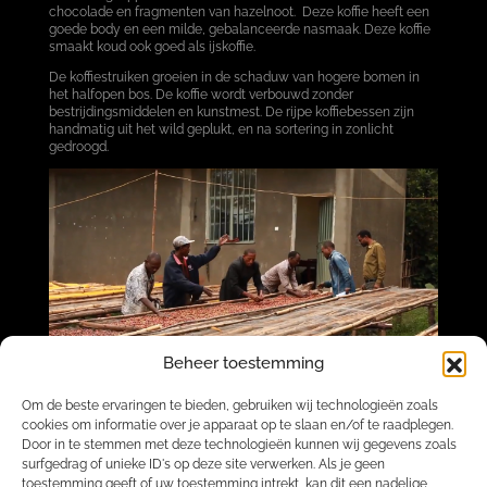
chocolade en fragmenten van hazelnoot. Deze koffie heeft een
goede body en een milde, gebalanceerde nasmaak. Deze koffie
smaakt koud ook goed als ijskoffie.
De koffiestruiken groeien in de schaduw van hogere bomen in
het halfopen bos. De koffie wordt verbouwd zonder
bestrijdingsmiddelen en kunstmest. De rijpe koffiebessen zijn
handmatig uit het wild geplukt, en na sortering in zonlicht
gedroogd.
Beheer toestemming
Om de beste ervaringen te bieden, gebruiken wij technologieën zoals
cookies om informatie over je apparaat op te slaan en/of te raadplegen.
Door in te stemmen met deze technologieën kunnen wij gegevens zoals
surfgedrag of unieke ID's op deze site verwerken. Als je geen
toestemming geeft of uw toestemming intrekt, kan dit een nadelige