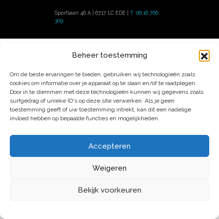
Kaffa Forest Coffee
Bench Maji Forest Coffee / Sheko Cooperative
Guji natural
Sportlaan 46 A | 6717 LC EDE |
T. 06 16 766
309
OVER SHEBA COFFEE
Particulieren
Bedrijven en organisaties
Algemene Voorwaarden
Beheer toestemming
Om de beste ervaringen te bieden, gebruiken wij technologieën zoals
Missie en Visie
Ethiopië & Koffie
cookies om informatie over je apparaat op te slaan en/of te raadplegen.
Makeda koningin van Sheba
Oprichters
Door in te stemmen met deze technologieën kunnen wij gegevens zoals
Contactgegevens
surfgedrag of unieke ID's op deze site verwerken. Als je geen
toestemming geeft of uw toestemming intrekt, kan dit een nadelige
invloed hebben op bepaalde functies en mogelijkheden.
Accepteren
Weigeren
Bekijk voorkeuren